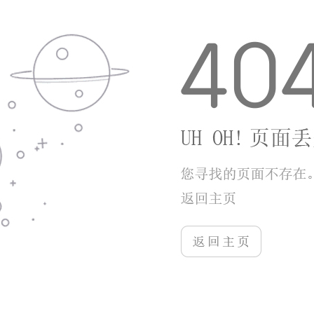
卡、活动免费获取，商城内的付费单品仅作为外观
补充，不会影响核心玩法体验，零氪玩家也能收集
到足够多的优质装扮。手机适配性很好，中低配手
机运行也能保持流畅，切换衣柜、预览特效时不会
出现卡顿，随时随地打开游戏都能正常体验搭配乐
趣，没有设备上的硬性限制。
小编点评
魔法女孩换装是一款很贴合休闲需求的换装手
游，核心玩法清晰，搭配、关卡、养成三者相互支
撑，游玩节奏舒缓，很适合喜欢穿搭创作、不想被