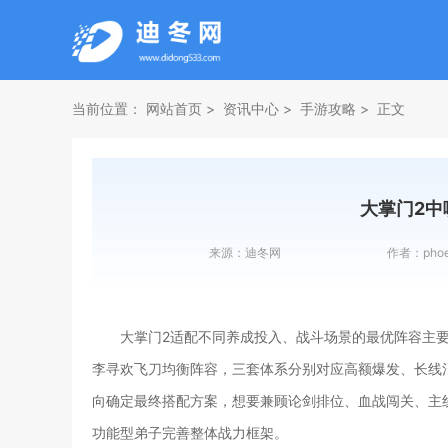
当前位置：
网站首页
资讯中心
手游攻略
正文
大掌门2中
来源：
迪冬网
作者：
phoe
大掌门2适配不同养成投入、战斗场景的最优阵容主
李寻欢飞刀均衡阵容，三套体系分别对应高额爆发、长线
向确定最终搭配方案，想要兼顾论剑排位、血战闯关、主
功能型弟子完善整体战力框架。