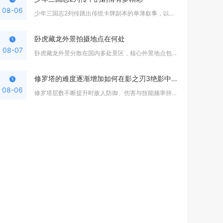
08-06
少年三国志2列传跳出传统卡牌副本的单薄叙事，以沉浸式角色扮演...
卧虎藏龙外景拍摄地点在何处
08-07
卧虎藏龙外景分散在国内多处景区，核心外景地点包含安徽宏村、木...
修罗塔的难度逐渐增加如何在影之刃3绝影中应对
08-06
修罗塔层数不断提升时敌人防御、伤害与技能频率持续上涨，绝影想...