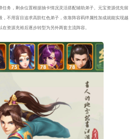
弹任务，剩余位置根据抽卡情况灵活搭配辅助弟子。元宝资源优先留
级，不用盲目追求高阶红色弟子，依靠阵容羁绊属性加成就能实现越
以在资源充裕后逐步转型为另外两套主流阵容。