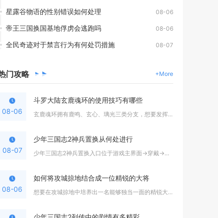
星露谷物语的性别错误如何处理
08-06
帝王三国换国基地俘虏会逃跑吗
08-06
全民奇迹对于禁言行为有何处罚措施
08-07
热门
攻略
+More
斗罗大陆玄鹿魂环的使用技巧有哪些
08-06
玄鹿魂环拥有鹿鸣、玄心、璃光三类分支，想要发挥全部价值，核心...
少年三国志2神兵置换从何处进行
08-07
少年三国志2神兵置换入口位于游戏主界面→穿戴→神兵→洗练页面...
如何将攻城掠地结合成一位精锐的大将
08-06
想要在攻城掠地中培养出一名能够独当一面的精锐大将，核心思路是...
少年三国志2列传中的剧情有多精彩