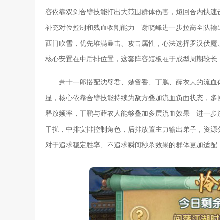
容依靠双剑合璧技能打出大范围群体伤害，短回合内快速
补充对位控制和残血收割能力，谢晓峰进一步拉高全队输
西门吹雪，优先堆满暴击、攻击属性，心法选择罗汉伏魔
核心安置在中后排位置，这套阵容短板在于成型周期较长
萧十一郎搭配沈璧君、楚留香、丁鹏、薛衣人的流血
显，核心依靠合璧技能持续为敌方叠加流血负面状态，多
释放频率，丁鹏与薛衣人能够叠加多层流血效果，进一步放
干扰，中排安排控制角色，后排放置主力输出弟子，资源
对于追求稳定胜率、不追求瞬间秒杀效果的群体更加适配