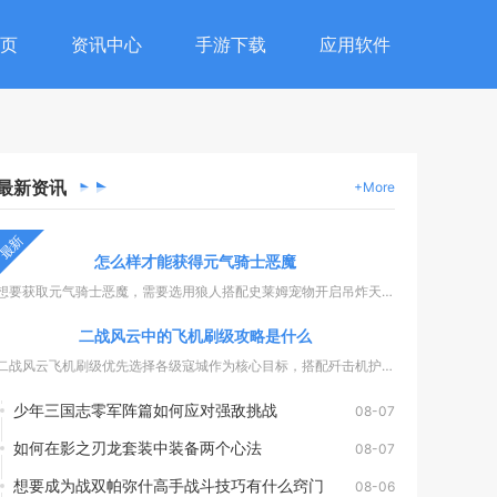
页
资讯中心
手游下载
应用软件
最新
资讯
+More
最新
怎么样才能获得元气骑士恶魔
想要获取元气骑士恶魔，需要选用狼人搭配史莱姆宠物开启吊炸天模...
二战风云中的飞机刷级攻略是什么
二战风云飞机刷级优先选择各级寇城作为核心目标，搭配歼击机护航...
少年三国志零军阵篇如何应对强敌挑战
08-07
如何在影之刃龙套装中装备两个心法
08-07
想要成为战双帕弥什高手战斗技巧有什么窍门
08-06