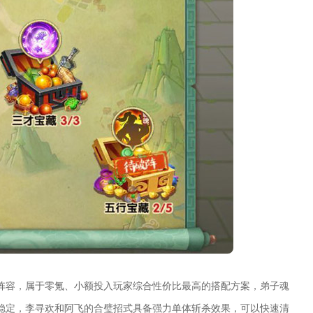
阵容，属于零氪、小额投入玩家综合性价比最高的搭配方案，弟子魂
稳定，李寻欢和阿飞的合璧招式具备强力单体斩杀效果，可以快速清