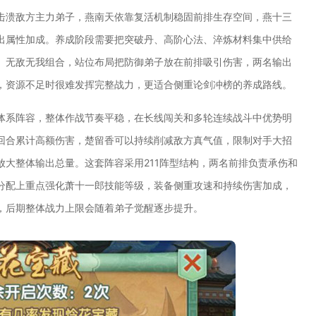
击溃敌方主力弟子，燕南天依靠复活机制稳固前排生存空间，燕十三
出属性加成。养成阶段需要把突破丹、高阶心法、淬炼材料集中供给
、无敌无我组合，站位布局把防御弟子放在前排吸引伤害，两名输出
，资源不足时很难发挥完整战力，更适合侧重论剑冲榜的养成路线。
体系阵容，整体作战节奏平稳，在长线闯关和多轮连续战斗中优势明
回合累计高额伤害，楚留香可以持续削减敌方真气值，限制对手大招
大整体输出总量。这套阵容采用211阵型结构，两名前排负责承伤和
分配上重点强化萧十一郎技能等级，装备侧重攻速和持续伤害加成，
，后期整体战力上限会随着弟子觉醒逐步提升。