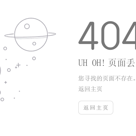
统，也没有过度夸大宣传，更贴近普通玩家的需
求。玩法上兼顾了传统仙侠的经典内容和轻量化的
挂机体验，养成不肝不氪，福利实在，新手容易入
门，老玩家也能找到养成和竞技的乐趣。操作手感
流畅，关卡设计有挑战性但不劝退，社交系统能提
升游戏的互动性，不会让人觉得孤单。适合喜欢仙
侠题材、不想花太多时间肝游戏、追求稳定体验的
玩家，无论是日常休闲还是偶尔组队挑战，都能有
不错的游戏体验。
相关
推荐
更多+