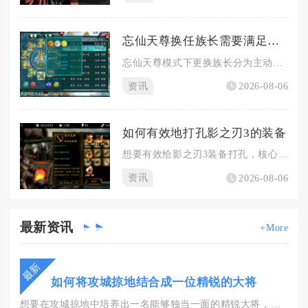
忘仙天尊换任族长需要满足哪些条件
忘仙天尊模式下更换族长分为主动禅让与被动弹劾两条途径，目标继...
资讯
2026-08-06
如何有效地打孔影之刃3的装备
想要有效给影之刃3装备打孔，核心逻辑是先筛选装备胚子、区分孔...
资讯
2026-08-06
最新
资讯
+More
最新
如何将攻城掠地结合成一位精锐的大将
想要在攻城掠地中培养出一名能够独当一面的精锐大将，核心思路是...