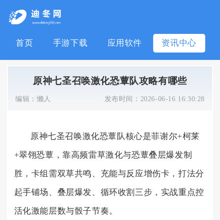
首页
手游下载
应用软件
资讯中心
原神七圣召唤激化恐蕈队攻略有哪些
编辑：
懒人
发布时间：
2026-06-16 16:30:28
原神七圣召唤激化恐蕈队核心是菲谢尔+柯莱
+翠翎恐蕈，靠高频雷草激化与恐蕈叠层爆发制
胜，卡组需双草共鸣、充能与反应增伤卡，打法分
起手铺场、叠层爆发、循环收割三步，实战重点控
活化激能层数与骰子节奏。