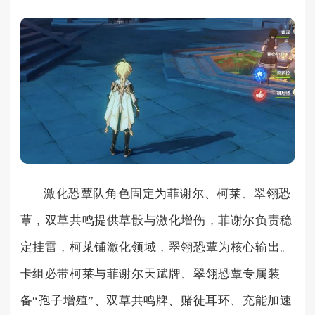
激化恐蕈队角色固定为菲谢尔、柯莱、翠翎恐
蕈，双草共鸣提供草骰与激化增伤，菲谢尔负责稳
定挂雷，柯莱铺激化领域，翠翎恐蕈为核心输出。
卡组必带柯莱与菲谢尔天赋牌、翠翎恐蕈专属装
备“孢子增殖”、双草共鸣牌、赌徒耳环、充能加速