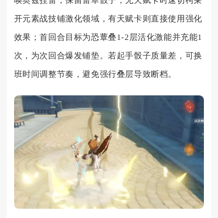
唤奥兹挂雷，保留雷草骰子；无天赋卡时速切柯莱
开元素战技铺激化领域，有天赋卡则直接使用强化
效果；首回合目标为恐蕈叠1-2层活化激能并充能1
次，为次回合爆发铺垫。若起手骰子质量差，可换
班时间调整节奏，避免强行叠层导致断档。