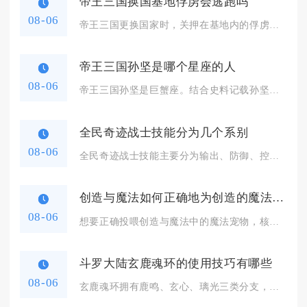
帝王三国换国基地俘虏会逃跑吗
08-06
帝王三国更换国家时，关押在基地内的俘虏不会主动逃跑，但叛国换...
帝王三国孙坚是哪个星座的人
08-06
帝王三国孙坚是巨蟹座。结合史料记载孙坚生于公元155年七月，...
全民奇迹战士技能分为几个系别
08-06
全民奇迹战士技能主要分为输出、防御、控制三个系别，玩家可以根...
创造与魔法如何正确地为创造的魔法宠物提供食物
08-06
想要正确投喂创造与魔法中的魔法宠物，核心分为两大阶段操作，驯...
斗罗大陆玄鹿魂环的使用技巧有哪些
08-06
玄鹿魂环拥有鹿鸣、玄心、璃光三类分支，想要发挥全部价值，核心...