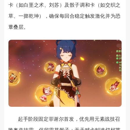
卡（如白垩之术、刘苏）及骰子调和卡（如交织之
草、一掷乾坤），确保每回合稳定触发激化并为恐
蕈叠层。
起手阶段固定菲谢尔首发，优先用元素战技召