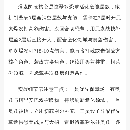
爆发阶段核心是控翠翎恐蕈活化激能层数，该
机制叠满3层会清空层数与充能，需卡在2层时开元
素爆发打高额伤害。次回合切恐蕈，用元素战技补
层至2层后直接开大，配合激化领域与奥兹伤害，
单次爆发可打8-10点伤害，能直接打残或击倒敌方
核心角色。若敌方换角色，继续用奥兹挂雷、柯莱
补领域，为恐蕈再次叠层创造条件。
实战细节需注意三点：一是优先保障场上有奥
兹与柯里安巴双召唤物，持续刷新激化领域，一旦
奥兹被拆，立即切菲谢尔补充；二是骰子分配优先
草骰供恐蕈战技与大招，雷骰留菲谢尔补奥兹，多