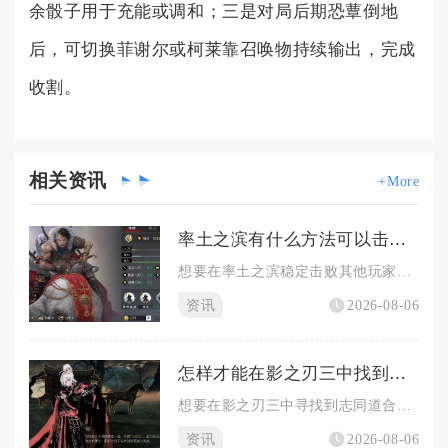
余骰子用于充能或调和；三是对局后期恐蕈倒地
后，可切换菲谢尔或柯莱靠召唤物持续输出，完成
收割。
相关
资讯
+More
率土之滨有什么方法可以击败他人
想要在率土之滨稳定击败其他玩家，不能单纯依靠队伍强度硬拼，需...
资讯
2026-08-06
怎样才能在影之刃三中找到志同道合的战友
想要在影之刃三中寻找到志同道合的战友，核心思路是以活跃公会为...
资讯
2026-08-06