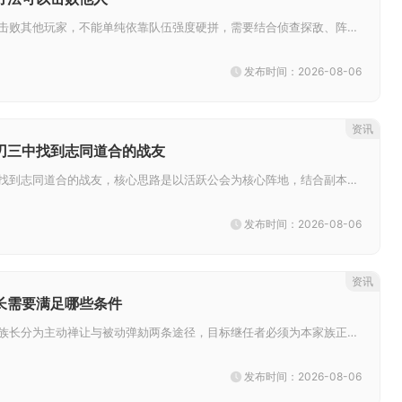
想要在率土之滨稳定击败其他玩家，不能单纯依靠队伍强度硬拼，需要结合侦查探敌、阵容克制、战术调度、资源持续压制多种手段协同...
发布时间：2026-08-06
资讯
刃三中找到志同道合的战友
想要在影之刃三中寻找到志同道合的战友，核心思路是以活跃公会为核心阵地，结合副本实战筛选、精准频道招募，搭配外部玩家社区拓...
发布时间：2026-08-06
资讯
长需要满足哪些条件
忘仙天尊模式下更换族长分为主动禅让与被动弹劾两条途径，目标继任者必须为本家族正式成员，满足等级门槛，主动移交要求原族长在...
发布时间：2026-08-06