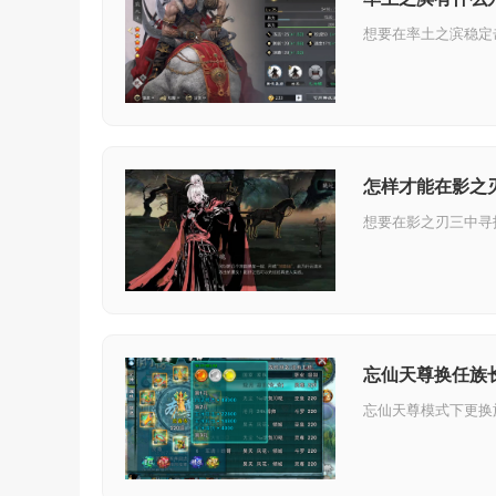
怎样才能在影之
忘仙天尊换任族