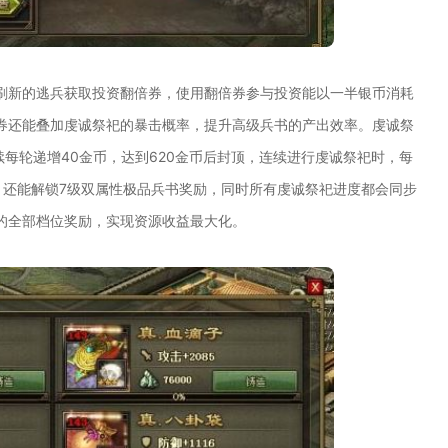
刷新的逃兵获取投资翻倍券，使用翻倍券参与投资能以一半银币消耗
券还能叠加虔诚祭祀的暴击概率，提升高级兵书的产出效率。虔诚祭
续每轮递增40金币，达到620金币后封顶，连续进行虔诚祭祀时，每
，还能解锁7级双属性极品兵书奖励，同时所有虔诚祭祀进度都会同步
的全部档位奖励，实现资源收益最大化。