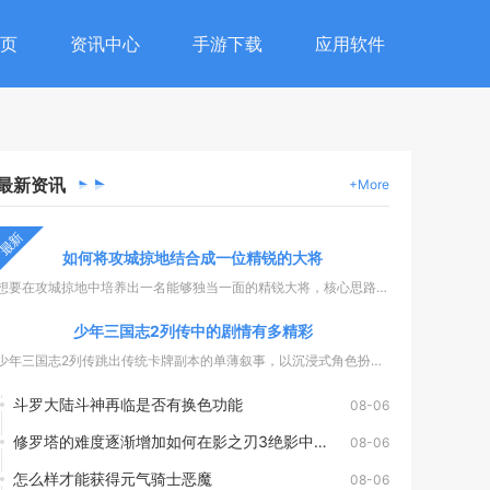
页
资讯中心
手游下载
应用软件
最新
资讯
+More
最新
如何将攻城掠地结合成一位精锐的大将
想要在攻城掠地中培养出一名能够独当一面的精锐大将，核心思路是...
少年三国志2列传中的剧情有多精彩
少年三国志2列传跳出传统卡牌副本的单薄叙事，以沉浸式角色扮演...
斗罗大陆斗神再临是否有换色功能
08-06
修罗塔的难度逐渐增加如何在影之刃3绝影中应对
08-06
怎么样才能获得元气骑士恶魔
08-06