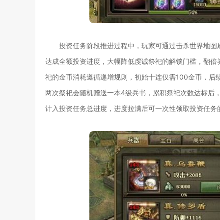
投资任务阶段推进过程中，玩家可通过击杀世界地图
达成全额投资进度，大幅降低虔诚祭祀的解锁门槛，翻倍
祀的金币消耗遵循递增规则，初始十连仅需100金币，后
两次祭祀会随机赠送一本4级兵书，累积祭祀次数达标后
计入投资任务总进度，进度拉满后可一次性领取投资任务