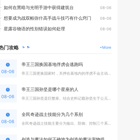
如何在黑暗与光明手游中获得建筑台
08-06
想要成为战双帕弥什高手战斗技巧有什么窍门
08-06
星露谷物语的性别错误如何处理
08-06
热门
攻略
+More
帝王三国换国基地俘虏会逃跑吗
08-06
帝王三国更换国家时，关押在基地内的俘虏不会主动逃跑，但叛国换...
帝王三国孙坚是哪个星座的人
08-06
帝王三国孙坚是巨蟹座。结合史料记载孙坚生于公元155年七月，...
全民奇迹战士技能分为几个系别
08-06
全民奇迹战士技能主要分为输出、防御、控制三个系别，玩家可以根...
创造与魔法如何正确地为创造的魔法宠物提供食物