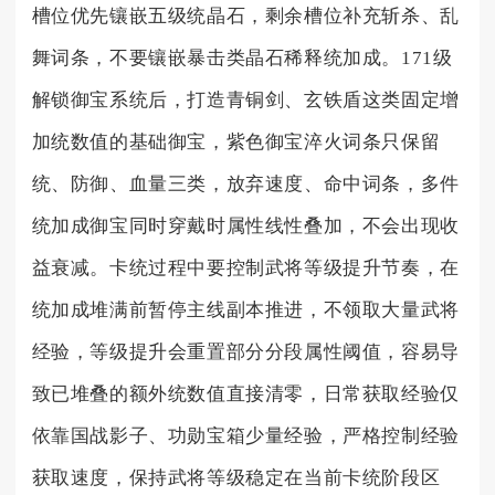
槽位优先镶嵌五级统晶石，剩余槽位补充斩杀、乱
舞词条，不要镶嵌暴击类晶石稀释统加成。171级
解锁御宝系统后，打造青铜剑、玄铁盾这类固定增
加统数值的基础御宝，紫色御宝淬火词条只保留
统、防御、血量三类，放弃速度、命中词条，多件
统加成御宝同时穿戴时属性线性叠加，不会出现收
益衰减。卡统过程中要控制武将等级提升节奏，在
统加成堆满前暂停主线副本推进，不领取大量武将
经验，等级提升会重置部分分段属性阈值，容易导
致已堆叠的额外统数值直接清零，日常获取经验仅
依靠国战影子、功勋宝箱少量经验，严格控制经验
获取速度，保持武将等级稳定在当前卡统阶段区