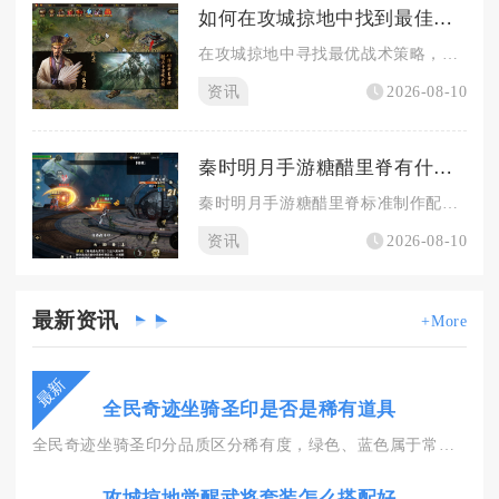
如何在攻城掠地中找到最佳战术策略
在攻城掠地中寻找最优战术策略，核心思路是以情报侦查为基础，结...
资讯
2026-08-10
秦时明月手游糖醋里脊有什么制作方法
秦时明月手游糖醋里脊标准制作配方为1份初级五谷搭配2份初级肴...
资讯
2026-08-10
最新
资讯
+More
最新
全民奇迹坐骑圣印是否是稀有道具
全民奇迹坐骑圣印分品质区分稀有度，绿色、蓝色属于常规普通道具...
攻城掠地觉醒武将套装怎么搭配好