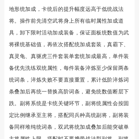
地形统加成，卡统后的提升幅度远高于低统战法
将。操作前先清空武将身上所有临时属性加成道
具，卸下限时活动加成装备，保证面板统数值为武
将裸统基础值，再依次搭配统加成套装，真霸下、
真灵龟、真驱虎三件套装单套统加成最高，单件装
备优先洗练双统属性，每件装备淬炼至少保留两条
统词条，淬炼失败不要直接重置，累计低阶淬炼词
条叠加后再统一替换高阶词条，避免统数值断层下
跌。副将系统是卡统关键环节，副将统属性会按固
定比例继承至主将，搭配同兵种高统副将，副将装
备同样堆纯统词条，双武将统加成叠加后能突破单
主将属性上限，搭配时不要携带战法型副将，副将