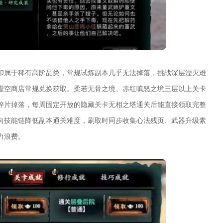
印属于稀有高阶品类，常规试炼副本几乎无法掉落，挑战深层湮灭难
虚空商店常规兑换获取。柔若无骨之境、赤红嗔怒之境三层以上关卡
碎片掉落，每周固定开放的隐藏关卡无相之塔通关后能直接领取完整
向技能链降低副本通关难度，刷取时同步收集心法残页、武器升级素
力浪费。