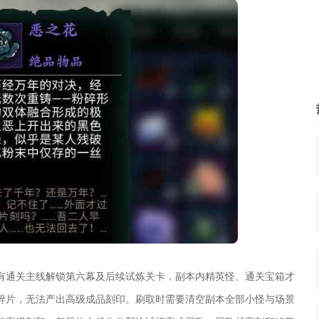
有通关主线解锁第六幕及后续试炼关卡，副本内精英怪、通关宝箱才
碎片，无法产出高级成品刻印。刷取时需要清空副本全部小怪与场景