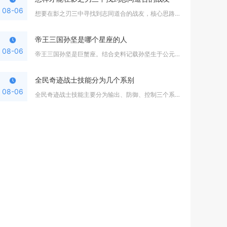
08-06
想要在影之刃三中寻找到志同道合的战友，核心思路是以活跃公会为...
帝王三国孙坚是哪个星座的人
08-06
帝王三国孙坚是巨蟹座。结合史料记载孙坚生于公元155年七月，...
全民奇迹战士技能分为几个系别
08-06
全民奇迹战士技能主要分为输出、防御、控制三个系别，玩家可以根...