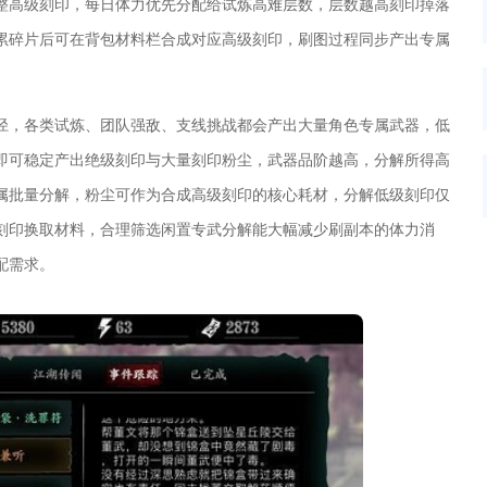
整高级刻印，每日体力优先分配给试炼高难层数，层数越高刻印掉落
累碎片后可在背包材料栏合成对应高级刻印，刷图过程同步产出专属
径，各类试炼、团队强敌、支线挑战都会产出大量角色专属武器，低
即可稳定产出绝级刻印与大量刻印粉尘，武器品阶越高，分解所得高
属批量分解，粉尘可作为合成高级刻印的核心耗材，分解低级刻印仅
刻印换取材料，合理筛选闲置专武分解能大幅减少刷副本的体力消
配需求。