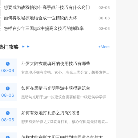
想要成为战双帕弥什高手战斗技巧有什么窍门
08-06
如何将攻城掠地结合成一位精锐的大将
08-06
怎样在少年三国志2中提高金技巧的抽取率
08-06
热门
攻略
+More
斗罗大陆玄鹿魂环的使用技巧有哪些
08-06
玄鹿魂环拥有鹿鸣、玄心、璃光三类分支，想要发挥全部价值，核心...
如何在黑暗与光明手游中获得建筑台
08-06
黑暗与光明手游中的建筑台需要解锁中级建筑学学识第二阶段，集齐...
如何有效地打孔影之刃3的装备
08-06
想要有效给影之刃3装备打孔，核心逻辑是先筛选装备胚子、区分孔...
怎样才能在影之刃三中找到志同道合的战友