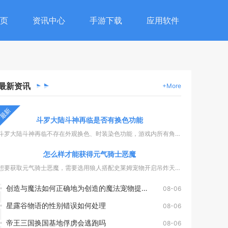
页
资讯中心
手游下载
应用软件
最新
资讯
+More
最新
斗罗大陆斗神再临是否有换色功能
斗罗大陆斗神再临不存在外观换色、时装染色功能，游戏内所有角色...
怎么样才能获得元气骑士恶魔
想要获取元气骑士恶魔，需要选用狼人搭配史莱姆宠物开启吊炸天模...
创造与魔法如何正确地为创造的魔法宠物提供食物
08-06
星露谷物语的性别错误如何处理
08-06
帝王三国换国基地俘虏会逃跑吗
08-06