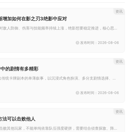
资讯
渐增加如何在影之刃3绝影中应对
修罗塔层数不断提升时敌人防御、伤害与技能频率持续上涨，绝影想要稳定推进，核心思路是舍弃纯爆发配置，围绕空中机动性、无敌帧...
发布时间：2026-08-06
资讯
传中的剧情有多精彩
少年三国志2列传跳出传统卡牌副本的单薄叙事，以沉浸式角色扮演、多分支剧情选择、海量隐藏奇遇与专属人物番外打造立体三国故事...
发布时间：2026-08-06
资讯
方法可以击败他人
想要在率土之滨稳定击败其他玩家，不能单纯依靠队伍强度硬拼，需要结合侦查探敌、阵容克制、战术调度、资源持续压制多种手段协同...