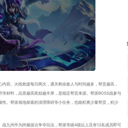
心内容。火线救援每日两次，通关剩余敌人与时间越多，帮贡越高，
验丹等材料，品质越高奖励越丰厚，是稳定帮贡来源。帮派BOSS战参与
极性。帮派领地探索的清理障碍等小任务，也能积累少量帮贡，积少
。战九州作为跨服据点争夺玩法，帮派等级4级以上且有12名成员即可