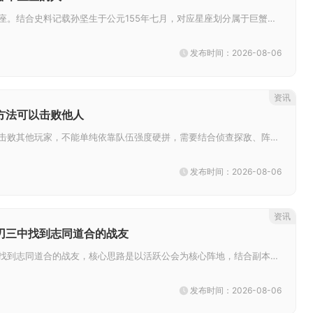
帝王三国孙坚是巨蟹座。结合史料记载孙坚生于公元155年七月，对应星座划分属于巨蟹座，巨蟹座果敢坚韧、重情义、敢于开拓的特...
发布时间：2026-08-06
资讯
方法可以击败他人
想要在率土之滨稳定击败其他玩家，不能单纯依靠队伍强度硬拼，需要结合侦查探敌、阵容克制、战术调度、资源持续压制多种手段协同...
发布时间：2026-08-06
资讯
刃三中找到志同道合的战友
想要在影之刃三中寻找到志同道合的战友，核心思路是以活跃公会为核心阵地，结合副本实战筛选、精准频道招募，搭配外部玩家社区拓...
发布时间：2026-08-06