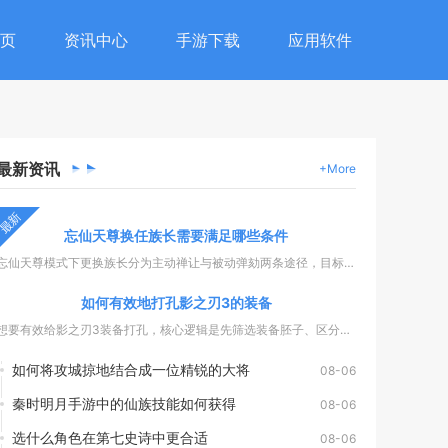
页
资讯中心
手游下载
应用软件
最新
资讯
+More
最新
忘仙天尊换任族长需要满足哪些条件
忘仙天尊模式下更换族长分为主动禅让与被动弹劾两条途径，目标继...
如何有效地打孔影之刃3的装备
想要有效给影之刃3装备打孔，核心逻辑是先筛选装备胚子、区分孔...
如何将攻城掠地结合成一位精锐的大将
08-06
秦时明月手游中的仙族技能如何获得
08-06
选什么角色在第七史诗中更合适
08-06