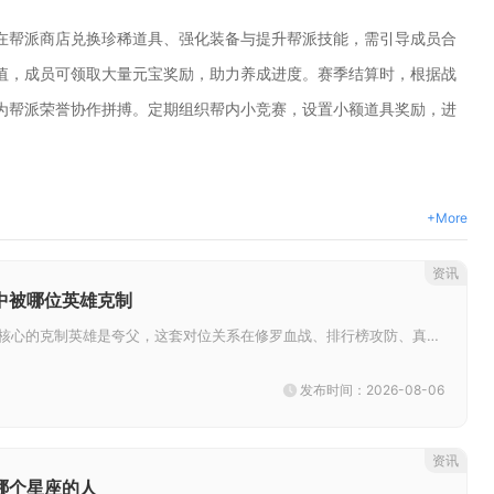
在帮派商店兑换珍稀道具、强化装备与提升帮派技能，需引导成员合
值，成员可领取大量元宝奖励，助力养成进度。赛季结算时，根据战
为帮派荣誉协作拼搏。定期组织帮内小竞赛，设置小额道具奖励，进
+More
资讯
中被哪位英雄克制
羲仙在乱斗西游中最核心的克制英雄是夸父，这套对位关系在修罗血战、排行榜攻防、真人竞技对局里都具备稳定的压制效果，熟练运用...
发布时间：2026-08-06
资讯
哪个星座的人