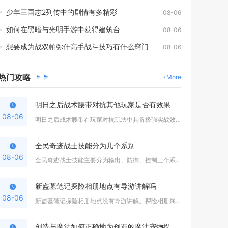
少年三国志2列传中的剧情有多精彩
08-06
如何在黑暗与光明手游中获得建筑台
08-06
想要成为战双帕弥什高手战斗技巧有什么窍门
08-06
热门
攻略
+More
明日之后战术腰带对抗其他玩家是否有效果
08-06
明日之后战术腰带在玩家对抗玩法中具备极强实战效果，合理搭配芯...
全民奇迹战士技能分为几个系别
08-06
全民奇迹战士技能主要分为输出、防御、控制三个系别，玩家可以根...
新盗墓笔记探险相册地点有导游讲解吗
08-06
新盗墓笔记探险相册地点没有导游讲解。探险相册属于地图场景收集...
创造与魔法如何正确地为创造的魔法宠物提供食物