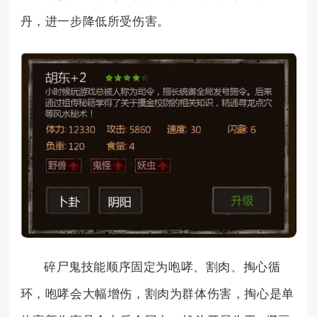
丹，进一步降低所受伤害。
碎尸鬼技能顺序固定为咆哮、割肉、掏心循
环，咆哮会大幅增伤，割肉为群体伤害，掏心是单