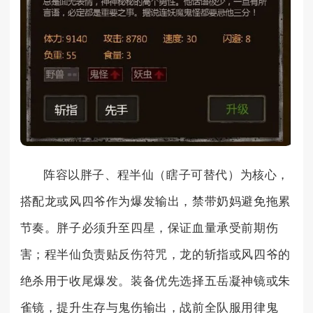
阵容以胖子、程半仙（瞎子可替代）为核心，
搭配龙或风四爷作为爆发输出，禁带奶妈避免拖累
节奏。胖子必须升至四星，保证血量承受前期伤
害；程半仙负责贴反伤符咒，龙的斩指或风四爷的
绝杀用于收尾爆发。装备优先选择五岳凝神镜或朱
雀镜，提升生存与鬼伤输出，战前全队服用律鬼