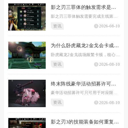
影之刃三罪体的触发需求是什么
影之刃三罪体触发需要完成主线第七幕关卡解锁断罪基础玩法，同时...
资讯
2026-08-10
为什么卧虎藏龙2金戈会卡成这样
卧虎藏龙2金戈战场频繁卡顿，核心诱因是玩法大规模同屏运算压力...
资讯
2026-08-10
终末阵线豪华活动招募许可该如何利用
豪华活动招募许可只可用于对应限时活动专属招募池，切勿随意消耗...
资讯
2026-08-10
影之刃3的技能装备如何重复使用