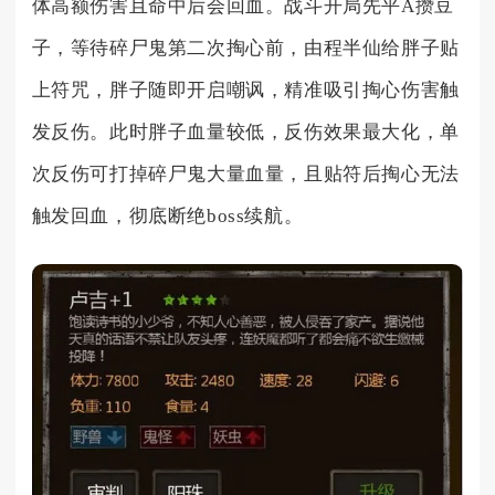
体高额伤害且命中后会回血。战斗开局先平A攒豆
子，等待碎尸鬼第二次掏心前，由程半仙给胖子贴
上符咒，胖子随即开启嘲讽，精准吸引掏心伤害触
发反伤。此时胖子血量较低，反伤效果最大化，单
次反伤可打掉碎尸鬼大量血量，且贴符后掏心无法
触发回血，彻底断绝boss续航。