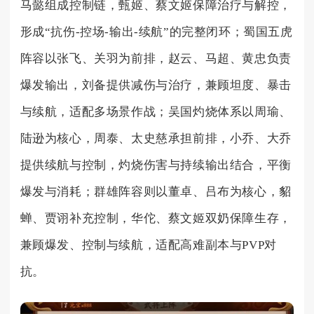
马懿组成控制链，甄姬、蔡文姬保障治疗与解控，
形成“抗伤-控场-输出-续航”的完整闭环；蜀国五虎
阵容以张飞、关羽为前排，赵云、马超、黄忠负责
爆发输出，刘备提供减伤与治疗，兼顾坦度、暴击
与续航，适配多场景作战；吴国灼烧体系以周瑜、
陆逊为核心，周泰、太史慈承担前排，小乔、大乔
提供续航与控制，灼烧伤害与持续输出结合，平衡
爆发与消耗；群雄阵容则以董卓、吕布为核心，貂
蝉、贾诩补充控制，华佗、蔡文姬双奶保障生存，
兼顾爆发、控制与续航，适配高难副本与PVP对
抗。