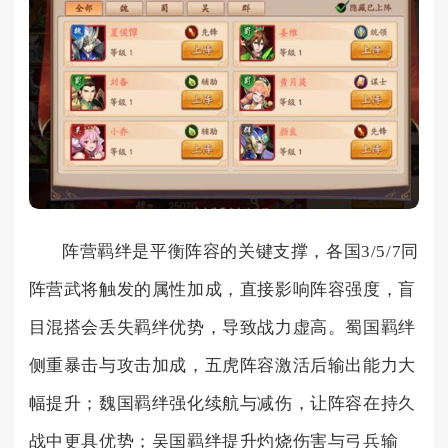
阵营羁绊是平衡阵容的关键支撑，各国3/5/7同
阵营武将触发的属性加成，直接影响阵容强度，盲
目混搭会丢失羁绊优势，导致战力虚高。蜀国羁绊
侧重暴击与攻击加成，五虎阵容激活后输出能力大
幅提升；魏国羁绊强化续航与减伤，让阵容在持久
战中更具优势；吴国羁绊提升灼烧伤害与弓兵输