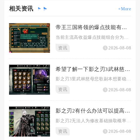
相关
资讯
+More
帝王三国将领的爆点技能有哪些推荐的组合
当前主流高收益爆点技能组合分为四类，分别是怒气循环爆发组合、...
资讯
2026-08-08
希望了解一下影之刃3武林慈母悲歌的攻略
影之刃3里武林慈母悲歌副本想要稳定通关并高效刷取白山恨歌套装...
资讯
2026-08-08
影之刃2有什么办法可以提高抽取几率
影之刃2无法人为修改基础抽取概率，但依靠酒馆玩法规则、资源规...
资讯
2026-08-08