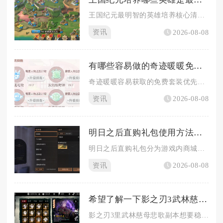
王国纪元最明智的英雄培养核心清单为玫瑰骑士、金嗓子、欺诈师、...
资讯
2026-08-08
有哪些容易做的奇迹暖暖免费套装推荐
奇迹暖暖容易获取的免费套装优先推荐星之海、精灵鹿后、水墨青花...
资讯
2026-08-08
明日之后直购礼包使用方法是什么
明日之后直购礼包分为游戏内商城直购礼包与外部渠道CDK直购礼...
资讯
2026-08-08
希望了解一下影之刃3武林慈母悲歌的攻略
影之刃3里武林慈母悲歌副本想要稳定通关并高效刷取白山恨歌套装...