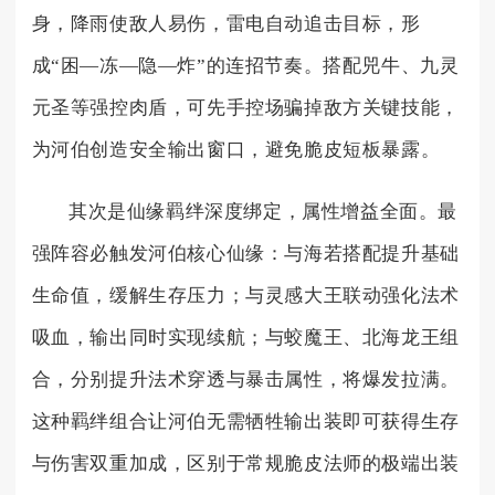
身，降雨使敌人易伤，雷电自动追击目标，形
成“困—冻—隐—炸”的连招节奏。搭配兕牛、九灵
元圣等强控肉盾，可先手控场骗掉敌方关键技能，
为河伯创造安全输出窗口，避免脆皮短板暴露。
其次是仙缘羁绊深度绑定，属性增益全面。最
强阵容必触发河伯核心仙缘：与海若搭配提升基础
生命值，缓解生存压力；与灵感大王联动强化法术
吸血，输出同时实现续航；与蛟魔王、北海龙王组
合，分别提升法术穿透与暴击属性，将爆发拉满。
这种羁绊组合让河伯无需牺牲输出装即可获得生存
与伤害双重加成，区别于常规脆皮法师的极端出装