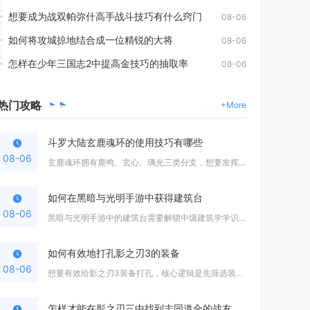
想要成为战双帕弥什高手战斗技巧有什么窍门
08-06
如何将攻城掠地结合成一位精锐的大将
08-06
怎样在少年三国志2中提高金技巧的抽取率
08-06
热门
攻略
+More
斗罗大陆玄鹿魂环的使用技巧有哪些
08-06
玄鹿魂环拥有鹿鸣、玄心、璃光三类分支，想要发挥全部价值，核心...
如何在黑暗与光明手游中获得建筑台
08-06
黑暗与光明手游中的建筑台需要解锁中级建筑学学识第二阶段，集齐...
如何有效地打孔影之刃3的装备
08-06
想要有效给影之刃3装备打孔，核心逻辑是先筛选装备胚子、区分孔...
怎样才能在影之刃三中找到志同道合的战友