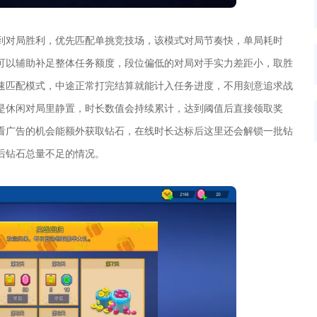
到对局胜利，优先匹配单挑竞技场，该模式对局节奏快，单局耗时
可以辅助补足整体任务额度，段位偏低的对局对手实力差距小，取胜
速匹配模式，中途正常打完结算就能计入任务进度，不用刻意追求战
是休闲对局里静置，时长数值会持续累计，达到阈值后直接领取奖
看广告的机会能额外获取钻石，在线时长达标后这里还会解锁一批钻
后钻石总量不足的情况。