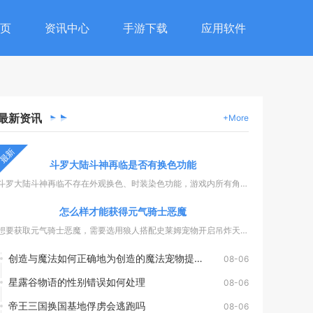
页
资讯中心
手游下载
应用软件
最新
资讯
+More
最新
斗罗大陆斗神再临是否有换色功能
斗罗大陆斗神再临不存在外观换色、时装染色功能，游戏内所有角色...
怎么样才能获得元气骑士恶魔
想要获取元气骑士恶魔，需要选用狼人搭配史莱姆宠物开启吊炸天模...
创造与魔法如何正确地为创造的魔法宠物提供食物
08-06
星露谷物语的性别错误如何处理
08-06
帝王三国换国基地俘虏会逃跑吗
08-06