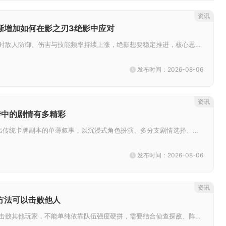
资讯
渐增加如何在影之刃3绝影中应对
修罗塔层数不断提升时敌人防御、伤害与技能频率持续上涨，绝影想要稳定推进，核心思路是舍弃纯爆发配置，围绕空中机动性、无敌帧...
发布时间：2026-08-06
资讯
传中的剧情有多精彩
少年三国志2列传跳出传统卡牌副本的单薄叙事，以沉浸式角色扮演、多分支剧情选择、海量隐藏奇遇与专属人物番外打造立体三国故事...
发布时间：2026-08-06
资讯
方法可以击败他人
想要在率土之滨稳定击败其他玩家，不能单纯依靠队伍强度硬拼，需要结合侦查探敌、阵容克制、战术调度、资源持续压制多种手段协同...