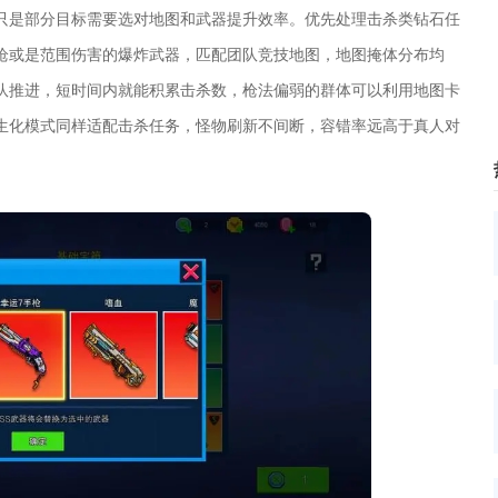
只是部分目标需要选对地图和武器提升效率。优先处理击杀类钻石任
枪或是范围伤害的爆炸武器，匹配团队竞技地图，地图掩体分布均
队推进，短时间内就能积累击杀数，枪法偏弱的群体可以利用地图卡
生化模式同样适配击杀任务，怪物刷新不间断，容错率远高于真人对