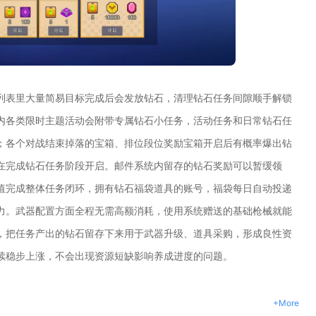
列表里大量简易目标完成后会发放钻石，清理钻石任务间隙顺手解锁
内各类限时主题活动会附带专属钻石小任务，活动任务和日常钻石任
；各个对战结束掉落的宝箱、排位段位奖励宝箱开启后有概率爆出钻
在完成钻石任务阶段开启。邮件系统内留存的钻石奖励可以暂缓领
值完成整体任务闭环，拥有钻石福袋道具的账号，福袋每日自动投递
力。武器配置方面全程无需高额消耗，使用系统赠送的基础枪械就能
，把任务产出的钻石留存下来用于武器升级、道具采购，形成良性资
续稳步上涨，不会出现资源短缺影响养成进度的问题。
+More