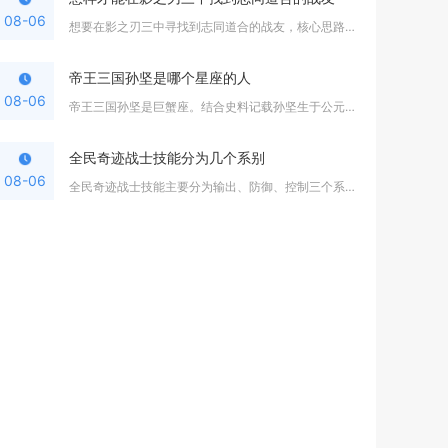
08-06
想要在影之刃三中寻找到志同道合的战友，核心思路是以活跃公会为...
帝王三国孙坚是哪个星座的人
08-06
帝王三国孙坚是巨蟹座。结合史料记载孙坚生于公元155年七月，...
全民奇迹战士技能分为几个系别
08-06
全民奇迹战士技能主要分为输出、防御、控制三个系别，玩家可以根...