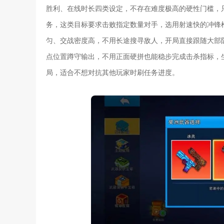
胜利、在线时长四类设定，不存在难度极高的硬性门槛，
务，这类目标要求击败指定数量对手，选用射速快的冲锋
匀、交战密度高，不用长途搜寻敌人，开局直接跟随大部
点位置蹲守输出，不用正面硬拼也能稳步完成击杀指标，
局，适合不想对抗其他玩家时刷任务进度。