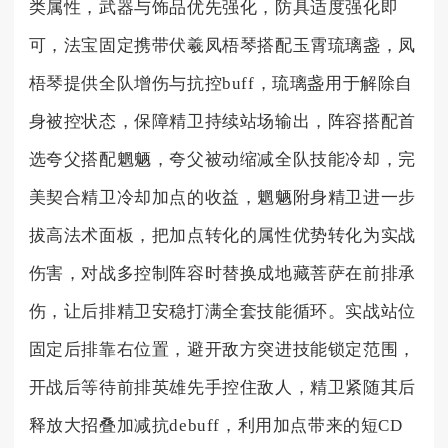
类属性，武器与饰品优先强化，防具适度强化即
可，法宝固定携带伏羲凤梧琴搭配玉霄琉璃盏，凤
梧琴提供全队增伤与抗控buff，琉璃盏用于解除自
身被控状态，保障精卫持续站场输出，阵容搭配首
选夸父搭配魍魉，夸父被动缩减全队技能冷却，完
美契合精卫冷却加点的收益，魍魉附身精卫进一步
拔高法术面板，把加点转化的属性优势转化为实战
伤害，对战多控制阵容时替换成地藏菩萨在前排承
伤，让后排精卫安稳打满全套技能循环。实战站位
固定后排靠右位置，避开敌方突进技能锁定范围，
开战后等待前排英雄先手控住敌人，精卫紧随其后
释放大招叠加减抗debuff，利用加点带来的短CD