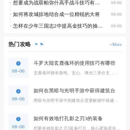
想要成为战双帕弥什高手战斗技巧有什么窍门
08-06
如何将攻城掠地结合成一位精锐的大将
08-06
怎样在少年三国志2中提高金技巧的抽取率
08-06
热门
攻略
+More
斗罗大陆玄鹿魂环的使用技巧有哪些
08-06
玄鹿魂环拥有鹿鸣、玄心、璃光三类分支，想要发挥全部价值，核心...
如何在黑暗与光明手游中获得建筑台
08-06
黑暗与光明手游中的建筑台需要解锁中级建筑学学识第二阶段，集齐...
如何有效地打孔影之刃3的装备
08-06
想要有效给影之刃3装备打孔，核心逻辑是先筛选装备胚子、区分孔...