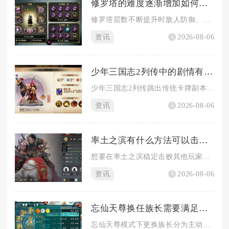
修罗塔的难度逐渐增加如何在影之刃3绝影中应对
修罗塔层数不断提升时敌人防御、伤害与技能频率持续上涨，绝影想...
资讯
2026-08-06
少年三国志2列传中的剧情有多精彩
少年三国志2列传跳出传统卡牌副本的单薄叙事，以沉浸式角色扮演...
资讯
2026-08-06
率土之滨有什么方法可以击败他人
想要在率土之滨稳定击败其他玩家，不能单纯依靠队伍强度硬拼，需...
资讯
2026-08-06
忘仙天尊换任族长需要满足哪些条件
忘仙天尊模式下更换族长分为主动禅让与被动弹劾两条途径，目标继...