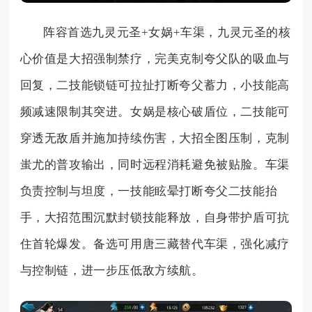
阵容首选九灵元圣+女娲+车渠，九灵元圣的核
心价值是大招强制禁疗，完美克制夸父队的吸血与
回复，二技能锁链可拉扯打断夸父蓄力，小技能高
频减速限制其突进。女娲是核心破盾位，二技能可
穿透无敌盾并施加持续伤害，大招全图压制，克制
蚩尤的普攻输出，同时远程消耗避免被贴脸。车渠
负责控制与坦度，一技能眩晕打断夸父二技能抬
手，大招范围沉默封锁技能释放，自身带护盾可抗
住首轮爆发。备选可用唐三藏替代车渠，强化减疗
与控制链，进一步压低敌方续航。