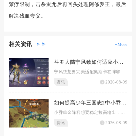
禁疗限制，击杀蚩尤后再回头处理阿修罗王，最后
解决残血夸父。
相关
资讯
+More
斗罗大陆宁风致如何适应小奥的存在与发展
宁风致想要完美适配奥斯卡在阵容内的定位与成长节奏，核心方案是...
资讯
2026-08-09
如何提高少年三国志2中小乔单金阵容的输出能力
小乔单金阵容想要稳定拉高输出，核心思路是极限集中资源培养小乔...
资讯
2026-08-09