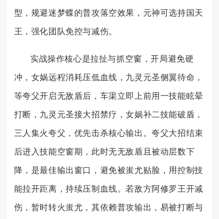
型，规避迷梦蝶的普攻落空效果，元神可选持国天
王，强化团队免控与减伤。
实战操作核心是拉扯与抓空窗，开局避免硬
冲，女娲远程消耗压低血线，九灵元圣侧翼待命，
等夸父开启无敌盾后，车渠立即上前用一技能眩晕
打断，九灵元圣接大招禁疗，女娲补二技能破盾，
三人集火夸父，优先击杀核心输出。夸父大招结束
后进入技能空窗期，此时无无敌盾且被动层数下
降，是最佳输出窗口，避免被蚩尤贴脸，用控制技
能拉开距离，持续压制血线。若敌方阿修罗王开减
伤，暂时转火蚩尤，其依赖普攻输出，易被打断与