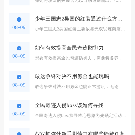
弹壳特攻队的关爆苦无以自动追踪输出、低操作门槛适配绝大多数闯...
少年三国志2吴国的红装通过什么方式获得
08-09
少年三国志2吴国红装主要依靠无双试炼商店碎片合成、各类限时活...
如何有效提高全民奇迹防御力
08-09
想要有效提高全民奇迹防御力，需要装备养成、宝石萤石搭配、属性...
敢达争锋对决不用氪金也能玩吗
08-09
敢达争锋对决不用氪金也能正常游玩，无论是PVE闯关还是PVP...
全民奇迹入侵boss该如何寻找
08-09
全民奇迹入侵boss搜寻核心思路为先锁定活动适配地图范围，利...
战双帕弥什新手剧情中有哪些隐藏任务