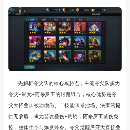
先解析夸父队的核心威胁点，主流夸父队多为
夸父+蚩尤+阿修罗王的封魔组合，核心优势是夸
父大招叠加被动增伤、二技能眩晕控场、法宝碗提
供无敌盾，蚩尤普攻叠伤+灼烧，阿修罗王减伤免
控，整体生存与爆发兼备。夸父觉醒后开大直接叠