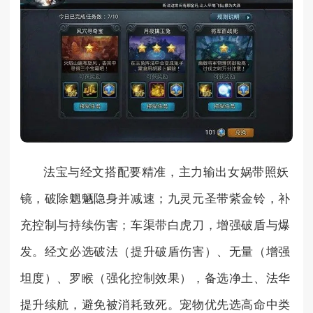
法宝与经文搭配要精准，主力输出女娲带照妖
镜，破除魍魉隐身并减速；九灵元圣带紫金铃，补
充控制与持续伤害；车渠带白虎刀，增强破盾与爆
发。经文必选破法（提升破盾伤害）、无量（增强
坦度）、罗睺（强化控制效果），备选净土、法华
提升续航，避免被消耗致死。宠物优先选高命中类