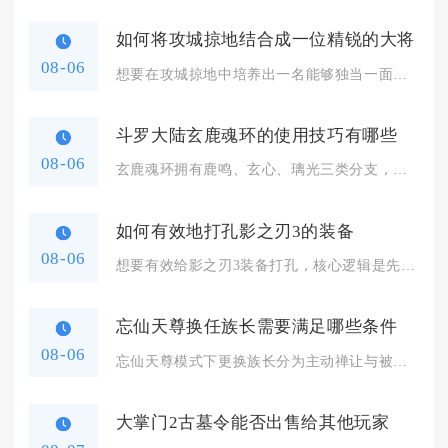
如何将攻城掠地结合成一位精锐的大将
08-06
想要在攻城掠地中培养出一名能够独当一面的精锐大将，核心思路是...
斗罗大陆玄鹿魂环的使用技巧有哪些
08-06
玄鹿魂环拥有鹿鸣、玄心、璃光三类分支，想要发挥全部价值，核心...
如何有效地打孔影之刃3的装备
08-06
想要有效给影之刃3装备打孔，核心逻辑是先筛选装备胚子、区分孔...
忘仙天尊换任族长需要满足哪些条件
08-06
忘仙天尊模式下更换族长分为主动禅让与被动弹劾两条途径，目标继...
大掌门2古墓令能否出售给其他玩家