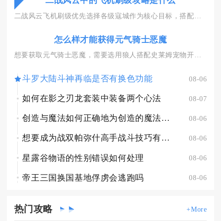
二战风云中的飞机刷级攻略是什么
二战风云飞机刷级优先选择各级寇城作为核心目标，搭配歼击机护航...
怎么样才能获得元气骑士恶魔
想要获取元气骑士恶魔，需要选用狼人搭配史莱姆宠物开启吊炸天模...
斗罗大陆斗神再临是否有换色功能
08-06
如何在影之刃龙套装中装备两个心法
08-07
创造与魔法如何正确地为创造的魔法宠物提供食物
08-06
想要成为战双帕弥什高手战斗技巧有什么窍门
08-06
星露谷物语的性别错误如何处理
08-06
帝王三国换国基地俘虏会逃跑吗
08-06
热门
攻略
+More