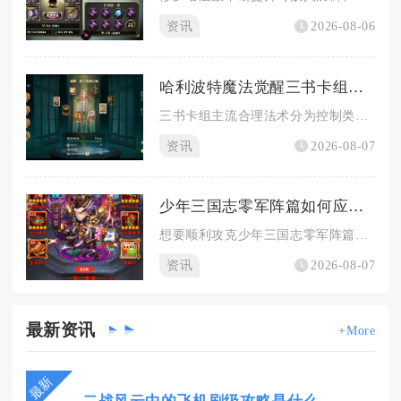
资讯
2026-08-06
哈利波特魔法觉醒三书卡组有哪些合理法术
三书卡组主流合理法术分为控制类、保护增益类、解场清除类三大类...
资讯
2026-08-07
少年三国志零军阵篇如何应对强敌挑战
想要顺利攻克少年三国志零军阵篇强敌，核心思路是优先清除敌方士...
资讯
2026-08-07
最新
资讯
+More
最新