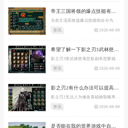
帝王三国将领的爆点技能有哪些推荐的组合
当前主流高收益爆点技能组合分为四类，分别是怒气循环爆发组合、...
资讯
2026-08-08
希望了解一下影之刃3武林慈母悲歌的攻略
影之刃3里武林慈母悲歌副本想要稳定通关并高效刷取白山恨歌套装...
资讯
2026-08-08
影之刃2有什么办法可以提高抽取几率
影之刃2无法人为修改基础抽取概率，但依靠酒馆玩法规则、资源规...
资讯
2026-08-08
是否能在我的世界游戏中自行定制村庄