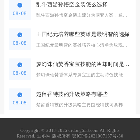
乱斗西游孙悟空金装怎么选择
08-08
乱斗西游孙悟空金装主流分为两套方案，通用竞技选择五虎断魂搭配...
王国纪元培养哪些英雄是最明智的选择
08-08
王国纪元最明智的英雄培养核心清单为玫瑰骑士、金嗓子、欺诈师、...
梦幻诛仙焚香宝宝技能的冷却时间是多久
08-08
梦幻诛仙焚香体系专属宝宝的主动特色技能基础冷却区间集中在常规...
楚留香特技的升级策略有哪些
08-08
楚留香特技的升级策略主要围绕特技词条梯度培养、穿戴同特技堆叠...
Copyright © 2018-2026 didong533.com All Rights
Reserved. 迪冬网 版权所有
鄂ICP备2021007137号-30