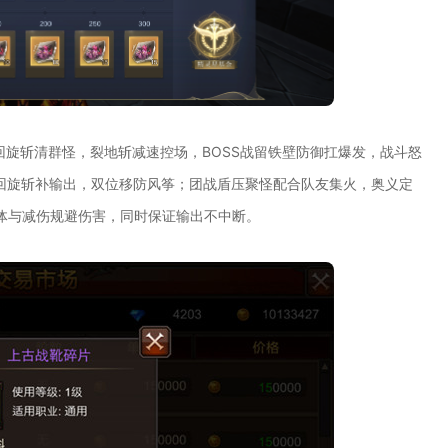
回旋斩清群怪，裂地斩减速控场，BOSS战留铁壁防御扛爆发，战斗怒
，回旋斩补输出，双位移防风筝；团战盾压聚怪配合队友集火，奥义定
体与减伤规避伤害，同时保证输出不中断。