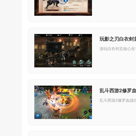
玩影之刃白衣剑
乱斗西游2修罗