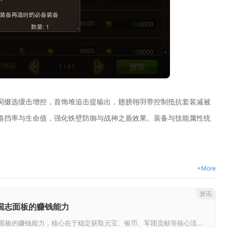
词缀选缓击增控，首饰堆追击提输出，翅膀翎羽带控制抵抗套装减被
格挡率与生命值，强化铁壁防御与战神之盾效果。装备与技能属性统
+More
资讯
国志面板的赚钱能力
想要提升少年三国志面板的赚钱能力，核心在于稳定获取元宝、银币、军团贡献等核心流通资源，合理管控资源消耗路径，聚焦高收益玩...