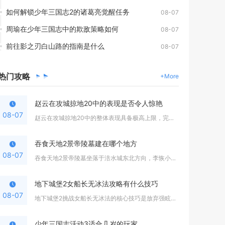
如何解锁少年三国志2的诸葛亮觉醒任务
08-07
周瑜在少年三国志中的欺敌策略如何
08-07
前往影之刃白山路的指南是什么
08-07
热门
攻略
+More
赵云在攻城掠地20中的表现是否令人惊艳
08-07
赵云在攻城掠地20中的整体表现具备极高上限，完成觉醒培养后足...
吞食天地2景帝陵墓建在哪个地方
08-07
吞食天地2景帝陵墓坐落于涪水城东北方向，李恢小屋北侧树林中间...
地下城堡2女船长无冰法攻略有什么技巧
08-07
地下城堡2挑战女船长无冰法的核心技巧是放弃强眩晕控制思路，依...
少年三国志活动3适合几岁的玩家