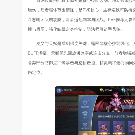
盾剑技能搭配首要原则是核心技能必满、辅助技能按
增伤，后者霸体范围清怪，是PVE核心；生存端铁壁防御
斗怒吼团队增攻防，两者适配副本与团战。PVE推荐无畏冲
撞与盾压，强化眩晕定身控制，防法师弓箭手风筝。
奥义与天赋是盾剑强度关键，需围绕核心技能强化。奥义
BUFF增幅。天赋优先回旋斩冰寒或连击分支，前者增强
舍弃部分防御点冲锋暴击与怒斩击退。精灵羁绊选万物同
伤定位。