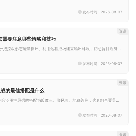
发布时间：2026-08-07
资讯
玄需要注意哪些策略和技巧
游玩白衣剑玄核心在于把控双形态能量循环、利用远程控场建立输出环境，切忌盲目近身持续缠斗，熟练把控技能释放距离与形态切换节...
发布时间：2026-08-07
资讯
血战的最佳搭配是什么
乱斗西游2修罗血战综合泛用性最强的搭配为蛟魔王、顺风耳、地藏菩萨，这套组合覆盖坦度、远程输出与持续作战能力，适配绝大多数...
发布时间：2026-08-07
资讯