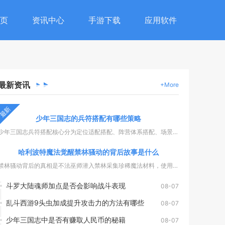
页
资讯中心
手游下载
应用软件
最新
资讯
+More
最新
少年三国志的兵符搭配有哪些策略
少年三国志兵符搭配核心分为定位适配搭配、阵营体系搭配、场景博...
哈利波特魔法觉醒禁林骚动的背后故事是什么
禁林骚动背后的真相是不法巫师潜入禁林采集珍稀魔法材料，使用扰...
斗罗大陆魂师加点是否会影响战斗表现
08-07
乱斗西游9头虫加成提升攻击力的方法有哪些
08-07
少年三国志中是否有赚取人民币的秘籍
08-07